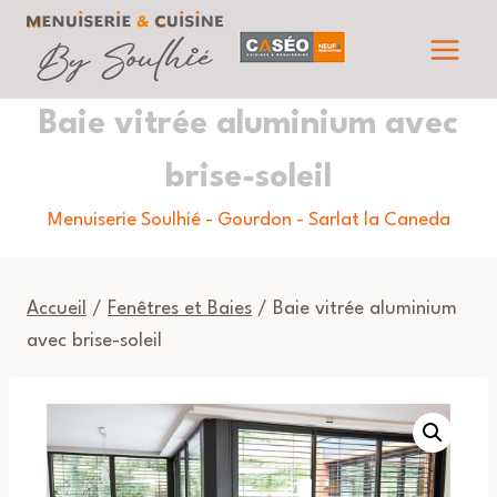
Aller
au
contenu
Baie vitrée aluminium avec
brise-soleil
Menuiserie Soulhié - Gourdon - Sarlat la Caneda
Accueil
/
Fenêtres et Baies
/ Baie vitrée aluminium
avec brise-soleil