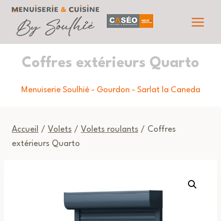
Aller
au
contenu
Coffres extérieurs Quarto
Menuiserie Soulhié - Gourdon - Sarlat la Caneda
Accueil
/
Volets
/
Volets roulants
/ Coffres
extérieurs Quarto