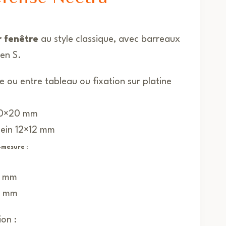
r fenêtre
au style classique, avec barreaux
en S.
 ou entre tableau ou fixation sur platine
20×20 mm
lein 12×12 mm
-mesure
:
0 mm
0 mm
ion :