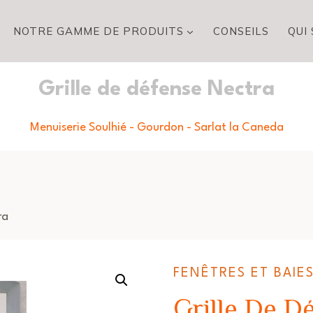
NOTRE GAMME DE PRODUITS
CONSEILS
QUI
Grille de défense Nectra
Menuiserie Soulhié - Gourdon - Sarlat la Caneda
ra
FENÊTRES ET BAIE
Grille De D