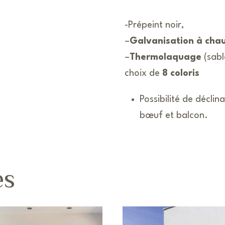
-Prépeint noir,
–
Galvanisation à cha
–
Thermolaquage
(sabl
choix de
8 coloris
Possibilité de décli
bœuf et balcon.
es