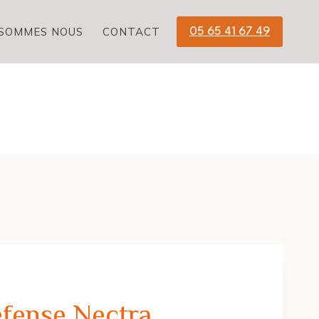
 SOMMES NOUS
CONTACT
05 65 41 67 49
S
éfense Nectra