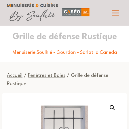
Aller
au
contenu
Grille de défense Rustique
Menuiserie Soulhié - Gourdon - Sarlat la Caneda
Accueil
/
Fenêtres et Baies
/ Grille de défense
Rustique