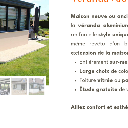
Maison neuve ou anc
la
véranda aluminiu
renforce le
style uniqu
même revêtu d’un ba
extension de la maiso
Entièrement
sur-me
Large choix
de colo
Toiture
vitrée
ou
pa
Étude gratuite
de 
Alliez confort et est