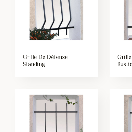
ancien
Grille De Défense
Grill
Standing
Rusti