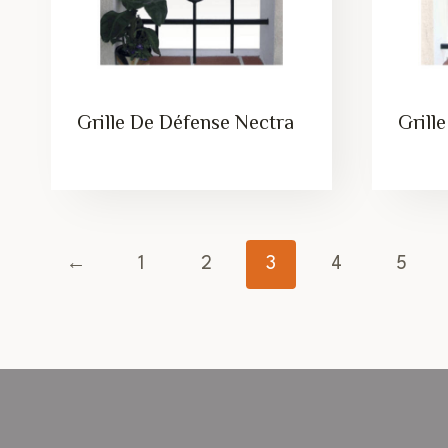
Grille De Défense Nectra
Grill
←
1
2
3
4
5