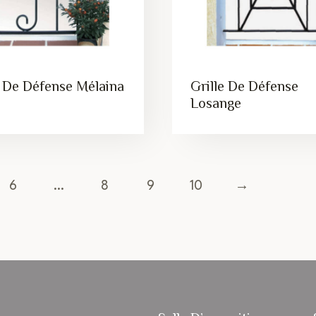
e De Défense Mélaina
Grille De Défense
Losange
6
…
8
9
10
→