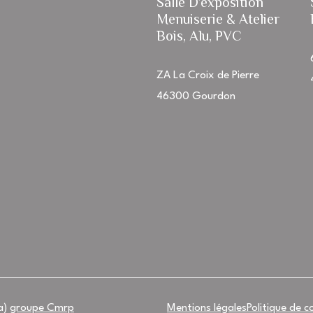
Salle D’exposition
Menuiserie & Atelier
Bois, Alu, PVC
ZA La Croix de Pierre
46300 Gourdon
a)
groupe Cmrp
Mentions légales
Politique de c