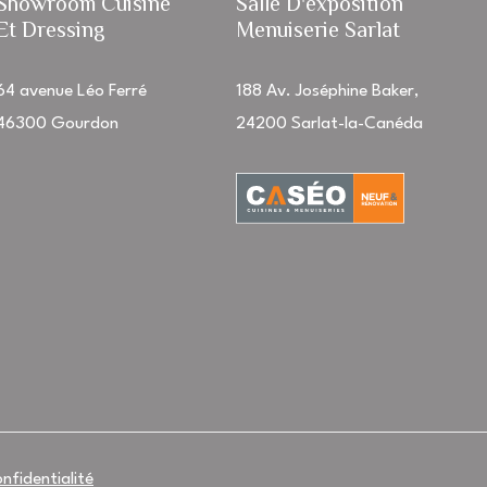
Showroom Cuisine
Salle D'exposition
Et Dressing
Menuiserie Sarlat
64 avenue Léo Ferré
188 Av. Joséphine Baker,
46300 Gourdon
24200 Sarlat-la-Canéda
onfidentialité