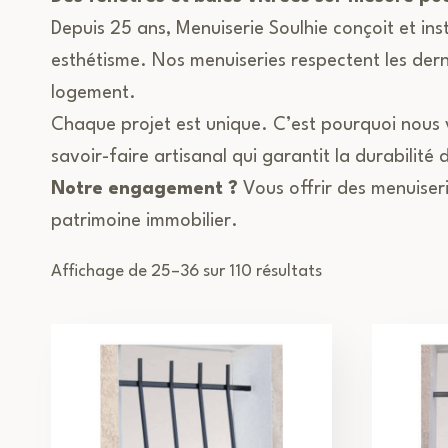
Depuis 25 ans, Menuiserie Soulhie conçoit et ins
esthétisme. Nos menuiseries respectent les der
logement.
Chaque projet est unique. C’est pourquoi nous 
savoir-faire artisanal qui garantit la durabilité
Notre engagement ?
Vous offrir des menuiser
patrimoine immobilier.
Trié
Affichage de 25–36 sur 110 résultats
du
plus
récent
au
plus